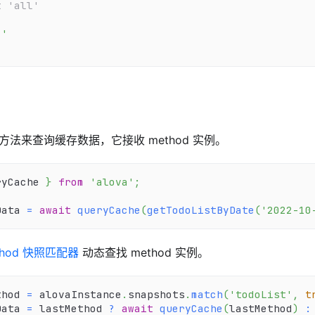
t 'all'
1'
方法来查询缓存数据，它接收 method 实例。
ryCache 
}
from
'alova'
;
Data 
=
await
queryCache
(
getTodoListByDate
(
'2022-10
thod 快照匹配器
动态查找 method 实例。
thod 
=
 alovaInstance
.
snapshots
.
match
(
'todoList'
,
t
Data 
=
 lastMethod 
?
await
queryCache
(
lastMethod
)
: