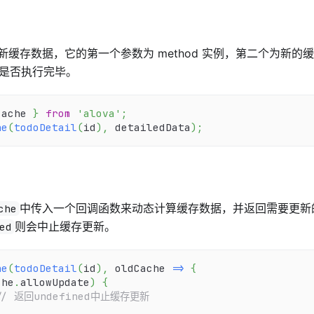
新缓存数据，它的第一个参数为 method 实例，第二个为新的
表示是否执行完毕。
Cache 
}
from
'alova'
;
he
(
todoDetail
(
id
)
,
 detailedData
)
;
中传入一个回调函数来动态计算缓存数据，并返回需要更新
che
则会中止缓存更新。
ed
he
(
todoDetail
(
id
)
,
oldCache
=>
{
che
.
allowUpdate
)
{
// 返回undefined中止缓存更新