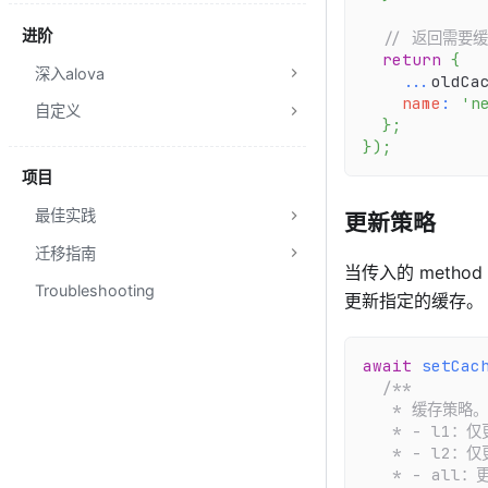
进阶
// 返回需要
return
{
深入alova
...
oldCa
name
:
'n
自定义
}
;
}
)
;
项目
最佳实践
更新策略
迁移指南
当传入的 metho
Troubleshooting
更新指定的缓存。
await
setCac
/**
   * 缓存策略。
   * - l1：
   * - l2：
   * - all