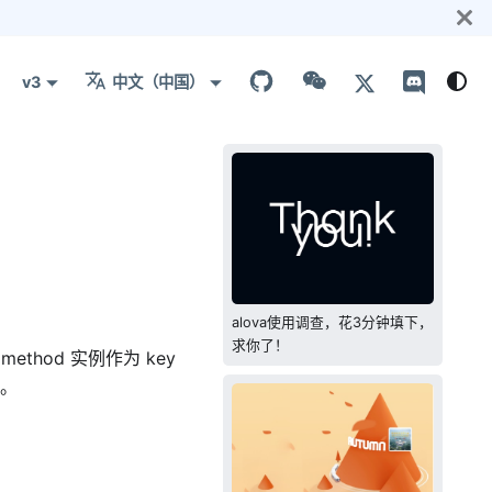
v3
中文（中国）
alova使用调查，花3分钟填下，
求你了！
hod 实例作为 key
据。