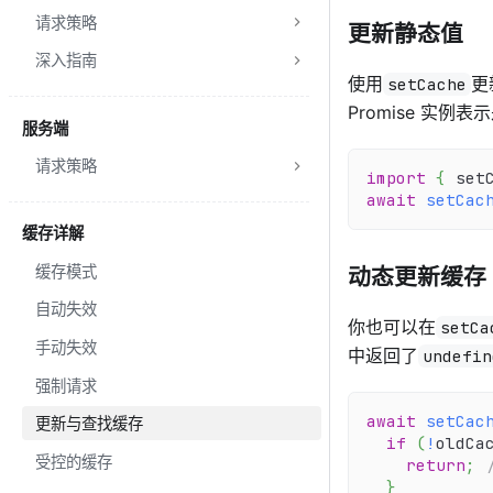
请求策略
更新静态值
深入指南
使用
更
setCache
Promise 实例
服务端
请求策略
import
{
 set
await
setCac
缓存详解
缓存模式
动态更新缓存
自动失效
你也可以在
setCa
手动失效
中返回了
undefin
强制请求
await
setCac
更新与查找缓存
if
(
!
oldCa
受控的缓存
return
;
}