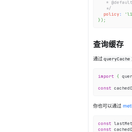
   * @defaul
   */
policy
:
'l
}
)
;
查询缓存
通过
queryCache
import
{
 que
const
 cached
你也可以通过
me
const
 lastMe
const
 cached