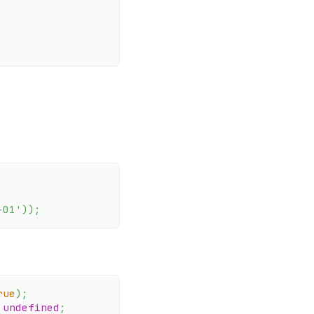
-01'
)
)
;
rue
)
;
undefined
;