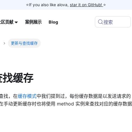
⭐️If you also like alova,
star it on GitHub!
⭐️
搜索
案例展示
Blog
社区贡献
更新与查找缓存
查找缓存
查找，在
缓存模式
中我们提到过，每份缓存数据是以发送请求的 met
手动更新缓存时也将使用 method 实例来查找对应的缓存数