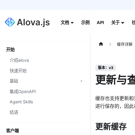
示例
API
文档
关于
缓存详解
开始
介绍alova
版本：v3
快速开始
更新与
基础
集成OpenAPI
缓存也支持更新和
Agent Skills
进行保存的，因此在
结语
更新缓存
客户端