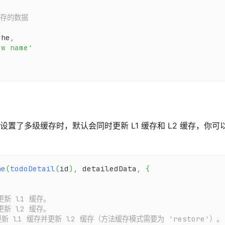
缓存的数据
che
,
ew name'
d 设置了多级缓存时，默认会同时更新 L1 缓存和 L2 缓存，你可
he
(
todoDetail
(
id
)
,
 detailedData
,
{
仅更新 l1 缓存。
仅更新 l2 缓存。
：更新 l1 缓存并更新 l2 缓存（方法缓存模式需要为 'restore'）。