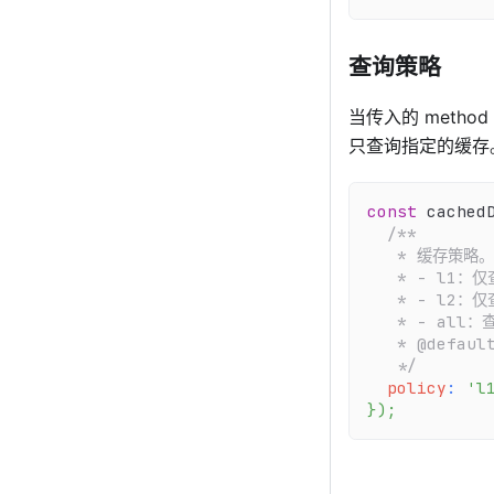
查询策略
当传入的 meth
只查询指定的缓存
const
 cached
/**
   * 缓存策略。
   * - l1：
   * - l2：
   * - all
   * @defaul
   */
policy
:
'l
}
)
;