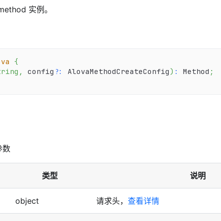
method 实例。
ova
{
tring
,
 config
?
:
 AlovaMethodCreateConfig
)
:
 Method
;
置参数
类型
说明
object
请求头，
查看详情