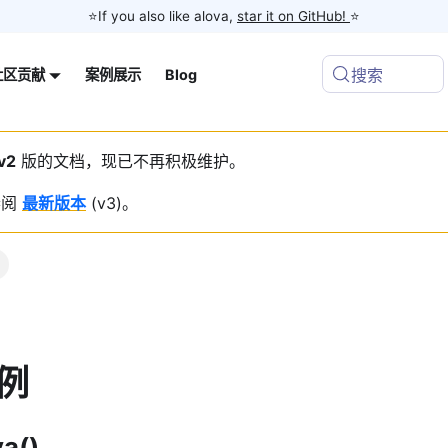
⭐️If you also like alova,
star it on GitHub!
⭐️
搜索
案例展示
Blog
社区贡献
v2
版的文档，现已不再积极维护。
参阅
最新版本
(
v3
)。
实例
a()