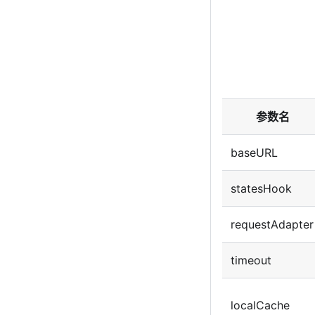
参数名
baseURL
statesHook
requestAdapter
timeout
localCache