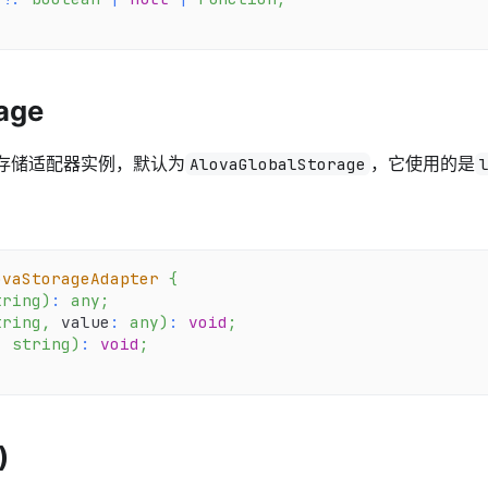
rage
应的存储适配器实例，默认为
，它使用的是
AlovaGlobalStorage
ovaStorageAdapter
{
tring
)
:
any
;
tring
,
 value
:
any
)
:
void
;
:
string
)
:
void
;
)