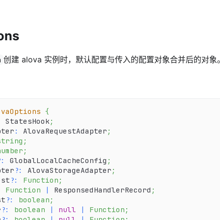
ons
创建 alova 实例时，默认配置与传入的配置对象合并后的对象
a
ovaOptions
{
:
 StatesHook
;
pter
:
 AlovaRequestAdapter
;
string
;
number
;
?
:
 GlobalLocalCacheConfig
;
pter
?
:
 AlovaStorageAdapter
;
est
?
:
Function
;
:
Function
|
 ResponsedHandlerRecord
;
st
?
:
boolean
;
r
?
:
boolean
|
null
|
Function
;
r
?
:
boolean
|
null
|
Function
;