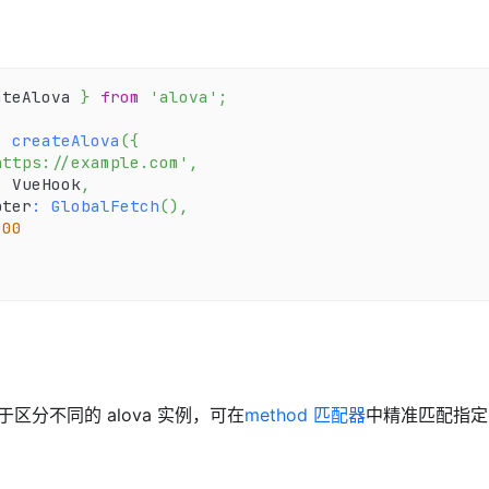
ateAlova 
}
from
'alova'
;
=
createAlova
(
{
https://example.com'
,
:
 VueHook
,
pter
:
GlobalFetch
(
)
,
000
，用于区分不同的 alova 实例，可在
method 匹配器
中精准匹配指定 al