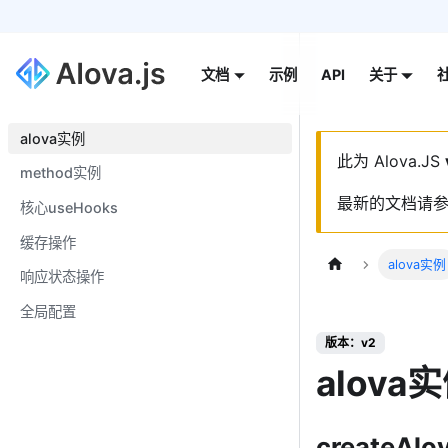
示例
API
文档
关于
alova实例
此为
Alova.JS
method实例
最新的文档请
核心useHooks
缓存操作
alova实例
响应状态操作
全局配置
版本：v2
alova
createAlov