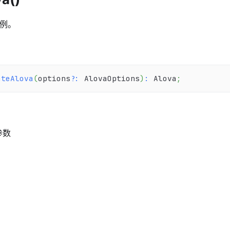
实例。
ateAlova
(
options
?
:
 AlovaOptions
)
:
 Alova
;
置参数