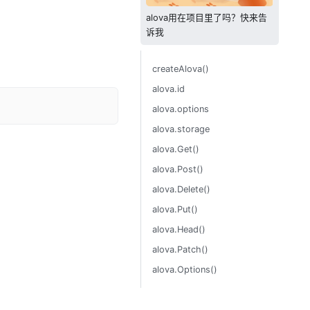
alova用在项目里了吗？快来告
诉我
createAlova()
alova.id
alova.options
alova.storage
alova.Get()
alova.Post()
alova.Delete()
alova.Put()
alova.Head()
alova.Patch()
alova.Options()