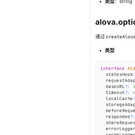
类型
：string
alova.opti
通过
createAlov
类型
interface
Al
  statesHook
  requestAda
  baseURL
?
:
  timeout
?
:
  localCache
  storageAda
  beforeRequ
  responded
?
  shareReque
  errorLogge
  cacheLogge