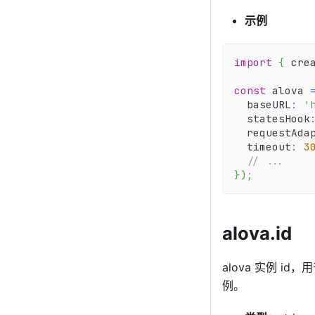
示例
import
{
 cre
const
 alova 
  baseURL
:
'
  statesHook
  requestAda
  timeout
:
3
// ...
}
)
;
alova.id
alova 实例 id
例。