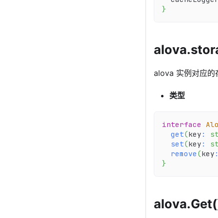
}
alova.sto
alova 实例对
类型
interface
Al
get
(
key
:
s
set
(
key
:
s
remove
(
key
}
alova.Get(