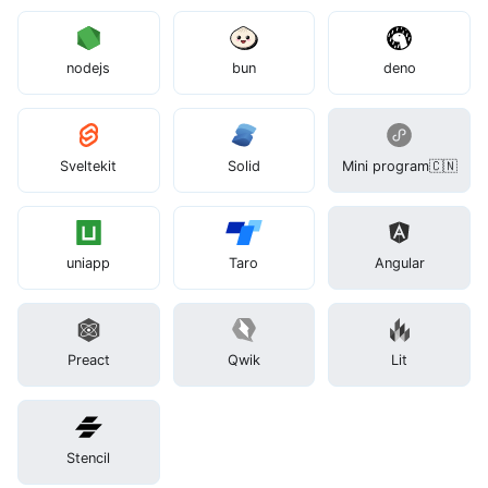
nodejs
bun
deno
Sveltekit
Solid
Mini program🇨🇳
uniapp
Taro
Angular
Preact
Qwik
Lit
Stencil