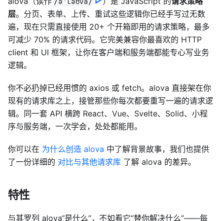
alova（读作
）是 JavaScript 的
请求策略
/əˈləʊva/
层
。分页、表单、上传、重试这些逻辑你已经手写过无数
遍，现在只需直接使用 20+ 个开箱即用的请求策略，最多
可减少 70% 的请求代码。它完美兼容你最喜欢的 HTTP
client 和 UI 框架，让你在客户端和服务端都能专心写业务
逻辑。
你不必扔掉已经用惯的 axios 或 fetch。alova 直接架在你
现有的请求库之上，接管那些你每次都要重写一遍的请求逻
辑。同一套 API 横跨 React、Vue、Svelte、Solid、小程
序与服务端，一次学会，处处都能用。
你可以在
为什么创造 alova
中了解背景故事，我们也提供
了一份详细的
对比与其他请求库
了解 alova 的差异。
特性
与其罗列 alova“是什么”，不如看它“替你解决什么”——每