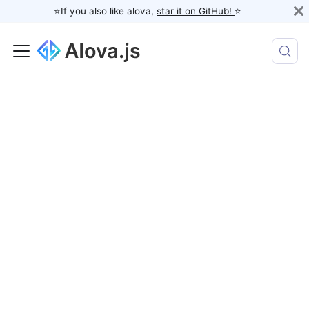
⭐️If you also like alova,
star it on GitHub!
⭐️