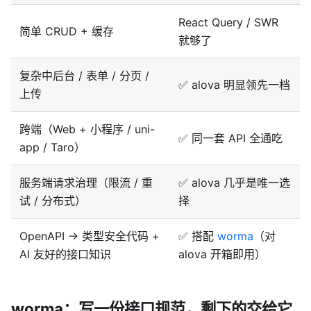
React Query / SWR
简单 CRUD + 缓存
就够了
复杂中后台 / 表单 / 分页 /
✅ alova 明显领先一档
上传
跨端（Web + 小程序 / uni-
✅ 同一套 API 全通吃
app / Taro）
服务端请求治理（限流 / 重
✅ alova 几乎是唯一选
试 / 分布式）
择
OpenAPI → 类型安全代码 +
✅ 搭配
worma
（对
AI 友好的接口知识
alova 开箱即用）
worma：写一份接口规范，剩下的交给它